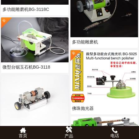
多功能雕磨机BG-3118C
新
多功能雕磨机
新
微型台锯玉石机BG-3118
佛珠抛光器
圆珠钻孔器
首页
电话
产品