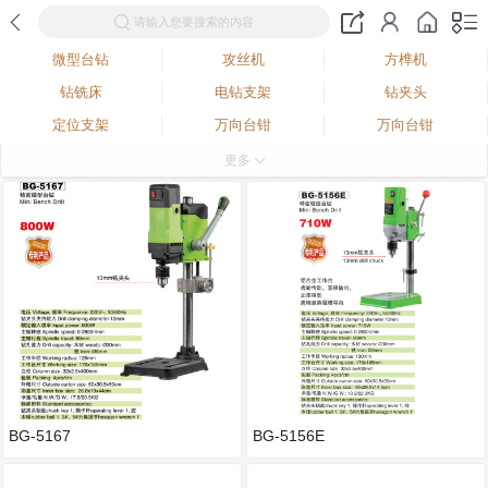
请输入您要搜索的内容
微型台钻
攻丝机
方榫机
钻铣床
电钻支架
钻夹头
定位支架
万向台钳
万向台钳
木工车床
佛珠抛光器
多功能雕磨机
更多
电钻软轴
微型车床
常用配件
不锈钢拉丝机
水磨机
封釉机
斜切锯
屈臂雕刻钻台架
角磨机支架
电钻支架
台锯
台锯+钻床
台式小钻床
抛光机
吊磨机
台式砂轮机
多功能工作台
平口钳
微型台钻mini bench drill
BG-5167
BG-5156E