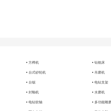
方榫机
钻铣床
台式砂轮机
吊磨机
台锯
电钻支架
封釉机
水磨机
电钻软轴
多功能雕