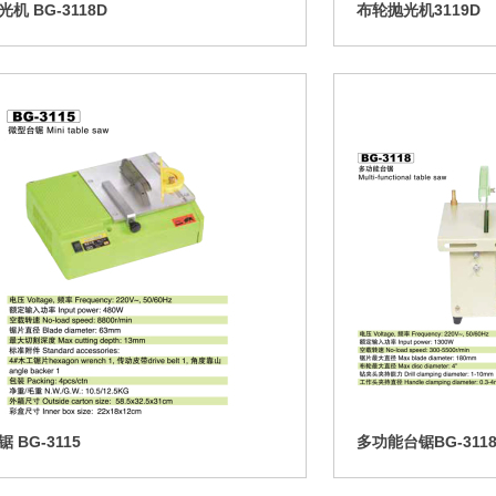
机 BG-3118D
布轮抛光机3119D
 BG-3115
多功能台锯BG-311