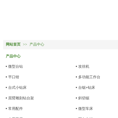
网站首页
>>
产品中心
产品中心
微型台钻
攻丝机
平口钳
多功能工作台
台式小钻床
台锯+钻床
屈臂雕刻钻台架
斜切锯
常用配件
微型车床