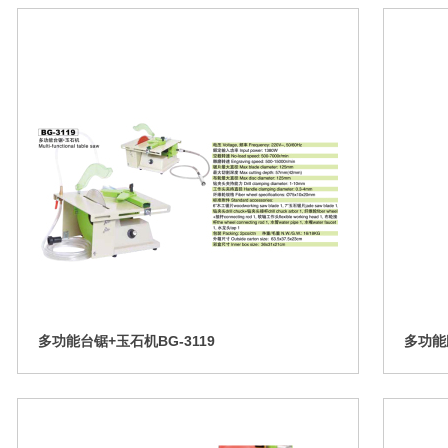
多功能台锯+玉石机BG-3119
多功能雕