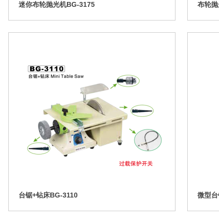
迷你布轮抛光机BG-3175
布轮抛光
台锯+钻床BG-3110
微型台锯