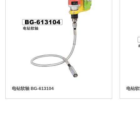
电钻软轴 BG-613104
电钻软轴