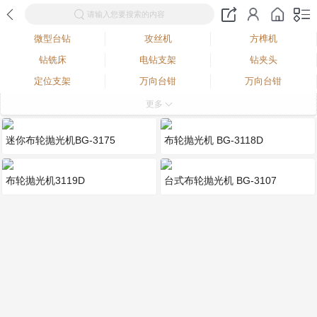
请输入您要搜索的内容
微型台钻
攻丝机
方榫机
钻铣床
电钻支架
钻夹头
定位支架
万向台钳
万向台钳
木工车床
佛珠抛光器
多功能雕磨机
更多
电钻软轴
微型车床
常用配件
迷你布轮抛光机BG-3175
布轮抛光机 BG-3118D
不锈钢拉丝机
水磨机
封釉机
斜切锯
屈臂雕刻钻台架
角磨机支架
布轮抛光机3119D
台式布轮抛光机 BG-3107
电钻支架
台锯
台锯+钻床
台式小钻床
抛光机
吊磨机
台式砂轮机
多功能工作台
平口钳
微型台钻mini bench drill