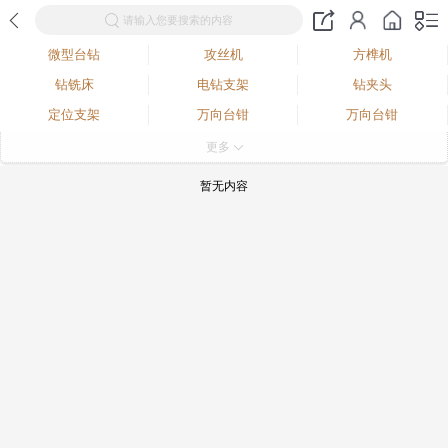
请输入您要搜索的内容
微型台钻
攻丝机
方榫机
钻铣床
电钻支架
钻夹头
定位支架
万向台钳
万向台钳
木工车床
佛珠抛光器
多功能雕磨机
更多
电钻软轴
微型车床
常用配件
暂无内容
不锈钢拉丝机
水磨机
封釉机
斜切锯
屈臂雕刻钻台架
角磨机支架
电钻支架
台锯
台锯+钻床
台式小钻床
抛光机
吊磨机
台式砂轮机
多功能工作台
平口钳
微型台钻mini bench drill